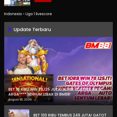
Indonesia ~ Liga 1 livescore
Update Terbaru
BET 10 RIBU WIN 78,125 JUTA! SUPER SCATTER BIKIN
ARGA**** SENYUM LEBAR DI BM88!
August 10, 2026
BET 100 RIBU TEMBUS 249 JUTA! GATOT