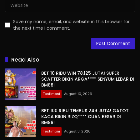
Save my name, email, and website in this browser for
the next time I comment.
Read Also
BET 10 RIBU WIN 78,125 JUTA! SUPER
SCATTER BIKIN ARGA**** SENYUM LEBAR DI
BM88!
Testimoni
August 10, 2026
BET 100 RIBU TEMBUS 249 JUTA! GATOT
KACA BIKIN RIZQ**** CUAN BESAR DI
BM88!
Testimoni
August 3, 2026