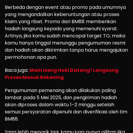
Berbeda dengan event atau promo pada umumnya
yang mengandalkan keberuntungan atau proses
klaim yang ribet. Promo dari BM88 memberikan
hadiah langsung kepada yang memenuhi syarat.
Artinya, jika kamu sudah mencapai target TO, maka
kamu hanya tinggal menunggu pengumuman resmi
dan hadiah akan dikirimkan tanpa harus mengajukan
permohonan apa pun.
Baca juga:
Main Iseng Hoki Datang! Langsung
Proses Masuk Rekening
Pengumuman pemenang akan dilakukan paling
lambat pada 5 Mei 2025, dan pengiriman hadiah
akan diproses dalam waktu 1–2 minggu setelah
semua persyaratan dipenuhi dan diverifikasi oleh tim
BM88.
Yang lebih menarik lagi, kamu juga punya pilihan jika