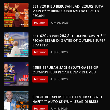
BET 720 RIBU BERUBAH JADI 226,62 JUTA!
MARO**** BIKIN CAISHEN’S CASH POTS
PECAH!
Testimoni
July 26, 2026
BET 420RB WIN 284,3JT! USERID ARVIN****
PECAH BESAR DI GATES OF OLYMPUS SUPER
SCATTER
Testimoni
July 21, 2026
40RB BERUBAH JADI 480JT! GATES OF
OLYMPUS 1000 PECAH BESAR DI BM88
Testimoni
July 15, 2026
SINGLE BET SPORTBOOK TEMBUS! USERID
HAFI**** AUTO SENYUM LEBAR DI BM88
Testimoni
July 13, 2026