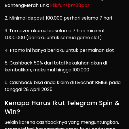
BantengMerah Link:
klik.fun/bm88bot
2. Minimal deposit 100.000 perhari selama 7 hari
3. Turnover akumulasi selama 7 hari minimal
1.000.000 (berlaku untuk semua game slot)
4. Promo ini hanya berlaku untuk permainan slot
5. Cashback 50% dari total kekalahan akan di
kembalikan, maksimal hingga 100.000
6. Cashback bisa anda klaim di Livechat BM88 pada
tanggal 28 April 2025
Kenapa Harus Ikut Telegram Spin &
Win?
Selain karena cashbacknya yang menguntungkan,