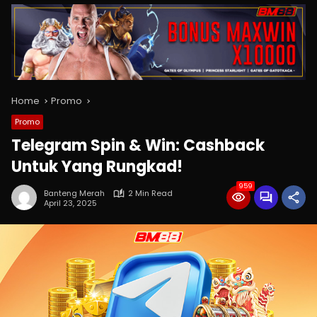
Home
Promo
Promo
Telegram Spin & Win: Cashback
Untuk Yang Rungkad!
959
Banteng Merah
2 Min Read
April 23, 2025