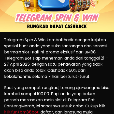
Telegram Spin & Win kembali hadir dengan kejutan
spesial buat anda yang suka tantangan dan sensasi
bermain slot! Kali ini, promo ekslusif dari BM88
Telegram Bot siap menemani anda dari tanggal 21 –
27 April 2025, dengan satu penawaran yang tidak
akan bisa anda tolak: Cashback 50% dari
kekalahanmu selama 7 hari berturut-turut.
Buat yang sempat rungkad, tenang aja-uangmu bisa
kembali sampai 100.00. Bagi anda yang belum
pernah merasakan main slot di Telegram Bot
BantengMerah, ini saaatnya untuk coba. Cukup klik
klik.fun/bm88bot
, daftar, dan langsung mulai