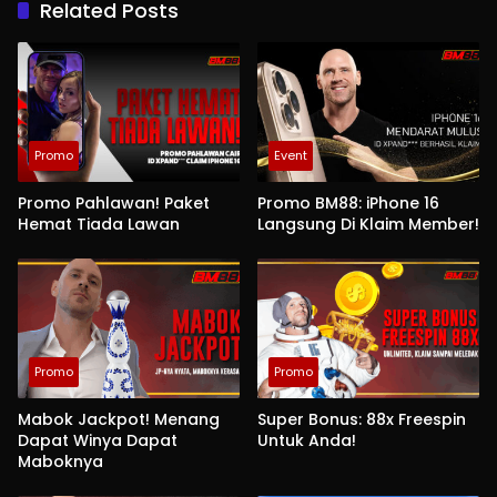
Related Posts
Promo
Event
Promo Pahlawan! Paket
Promo BM88: iPhone 16
Hemat Tiada Lawan
Langsung Di Klaim Member!
Promo
Promo
Mabok Jackpot! Menang
Super Bonus: 88x Freespin
Dapat Winya Dapat
Untuk Anda!
Maboknya