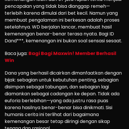
pencapaian yang tidak bisa dianggap remeh—
terlebih karena dimulai dari bet kecil. Namun yang
membuat pengalaman ini berkesan adalah proses
setelahnya. WD berjalan lancar, membuat hasil
kemenangan benar-benar terasa nyata. Bagi ID
Dand***, kemenangan ini bukan soal sensasi sesaat.
Baca juga:
Bagi Bagi Maxwin! Member Berhasil
Win
Dana yang berhasil dicairkan dimanfaatkan dengan
bijak: sebagian untuk kebutuhan penting, sebagian
disimpan sebagai tabungan, dan sebagian lagi
diamankan sebagai cadangan ke depan. Tidak ada
euforia berlebihan—yang ada justru rasa puas
karena hasilnya benar-benar bisa dinikmati. Sisi
humanis cerita ini terlihat dari bagaimana
kemenangan besar tetap diiringi dengan sikap
tenang dan rasional.