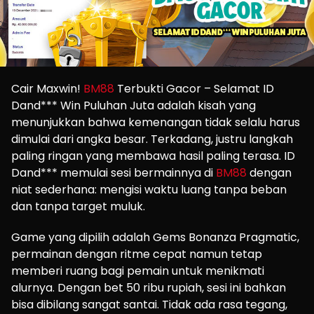
Cair Maxwin!
BM88
Terbukti Gacor – Selamat ID
Dand*** Win Puluhan Juta adalah kisah yang
menunjukkan bahwa kemenangan tidak selalu harus
dimulai dari angka besar. Terkadang, justru langkah
paling ringan yang membawa hasil paling terasa. ID
Dand*** memulai sesi bermainnya di
BM88
dengan
niat sederhana: mengisi waktu luang tanpa beban
dan tanpa target muluk.
Game yang dipilih adalah Gems Bonanza Pragmatic,
permainan dengan ritme cepat namun tetap
memberi ruang bagi pemain untuk menikmati
alurnya. Dengan bet 50 ribu rupiah, sesi ini bahkan
bisa dibilang sangat santai. Tidak ada rasa tegang,