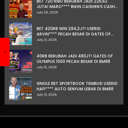
BET 720 RIBU BERUBAH JADI 226,62
JUTA! MARO**** BIKIN CAISHEN’S CASH
POTS PECAH!
July 26, 2026
BET 420RB WIN 284,3JT! USERID
ARVIN**** PECAH BESAR DI GATES OF
OLYMPUS SUPER SCATTER
July 21, 2026
40RB BERUBAH JADI 480JT! GATES OF
OLYMPUS 1000 PECAH BESAR DI BM88
July 15, 2026
SINGLE BET SPORTBOOK TEMBUS! USERID
HAFI**** AUTO SENYUM LEBAR DI BM88
July 13, 2026