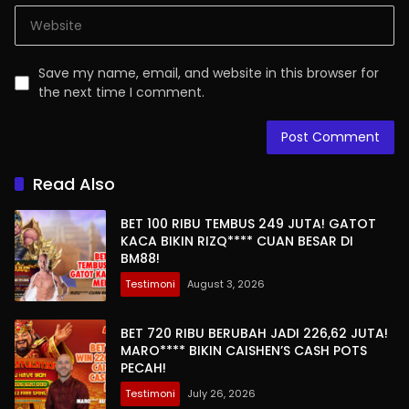
Save my name, email, and website in this browser for
the next time I comment.
Read Also
BET 100 RIBU TEMBUS 249 JUTA! GATOT
KACA BIKIN RIZQ**** CUAN BESAR DI
BM88!
Testimoni
August 3, 2026
BET 720 RIBU BERUBAH JADI 226,62 JUTA!
MARO**** BIKIN CAISHEN’S CASH POTS
PECAH!
Testimoni
July 26, 2026