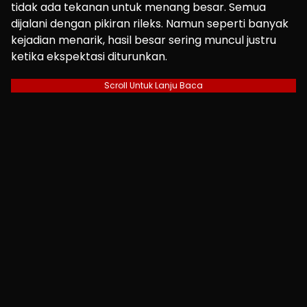
tidak ada tekanan untuk menang besar. Semua
dijalani dengan pikiran rileks. Namun seperti banyak
kejadian menarik, hasil besar sering muncul justru
ketika ekspektasi diturunkan.
Scroll Untuk Lanju Baca