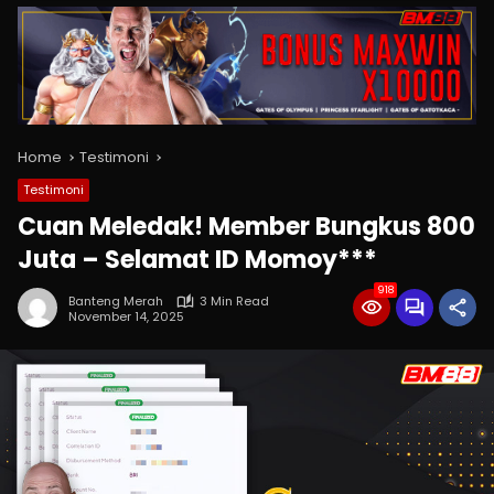
Home
Testimoni
Testimoni
Cuan Meledak! Member Bungkus 800
Juta – Selamat ID Momoy***
918
Banteng Merah
3 Min Read
November 14, 2025