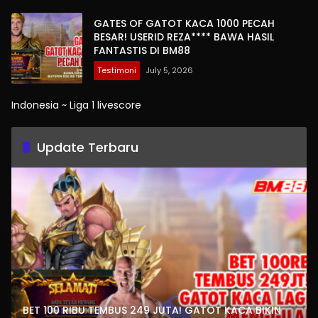
GATES OF GATOT KACA 1000 PECAH
BESAR! USERID REZA**** BAWA HASIL
FANTASTIS DI BM88
Testimoni
July 5, 2026
Indonesia ~ Liga 1 livescore
Update Terbaru
BET 100 RIBU TEMBUS 249 JUTA! GATOT KACA BIKIN