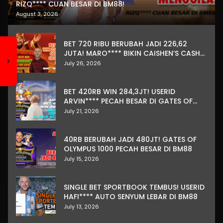
RIZQ**** CUAN BESAR DI BM88!
August 3, 2026
BET 720 RIBU BERUBAH JADI 226,62
JUTA! MARO**** BIKIN CAISHEN’S CASH
POTS PECAH!
July 26, 2026
BET 420RB WIN 284,3JT! USERID
ARVIN**** PECAH BESAR DI GATES OF
OLYMPUS SUPER SCATTER
July 21, 2026
40RB BERUBAH JADI 480JT! GATES OF
OLYMPUS 1000 PECAH BESAR DI BM88
July 15, 2026
SINGLE BET SPORTBOOK TEMBUS! USERID
HAFI**** AUTO SENYUM LEBAR DI BM88
July 13, 2026