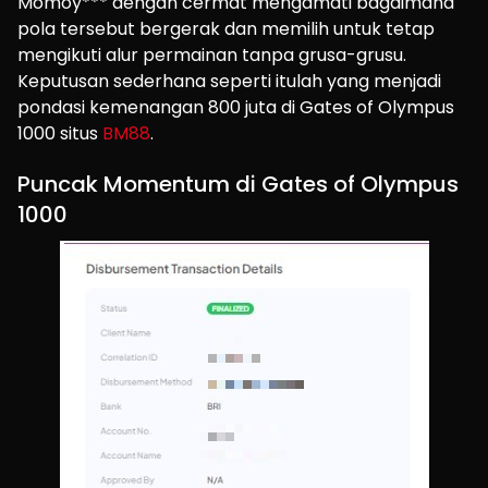
Momoy*** dengan cermat mengamati bagaimana
pola tersebut bergerak dan memilih untuk tetap
mengikuti alur permainan tanpa grusa-grusu.
Keputusan sederhana seperti itulah yang menjadi
pondasi kemenangan 800 juta di Gates of Olympus
1000 situs
BM88
.
Puncak Momentum di Gates of Olympus
1000