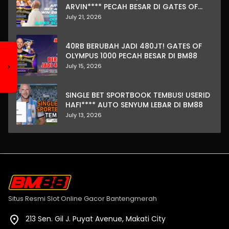
ARVIN**** PECAH BESAR DI GATES OF
OLYMPUS SUPER SCATTER
July 21, 2026
40RB BERUBAH JADI 480JT! GATES OF
OLYMPUS 1000 PECAH BESAR DI BM88
July 15, 2026
SINGLE BET SPORTBOOK TEMBUS! USERID
HAFI**** AUTO SENYUM LEBAR DI BM88
July 13, 2026
Situs Resmi Slot Online Gacor Bantengmerah
213 Sen. Gil J. Puyat Avenue, Makati City