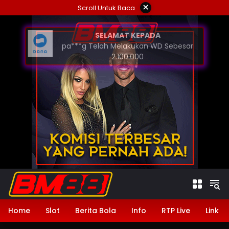
Skip
×
Scroll Untuk Baca
to
content
SELAMAT KEPADA
pa***g Telah Melakukan WD Sebesar
2.100.000
Home
Slot
Berita Bola
Info
RTP Live
Link A