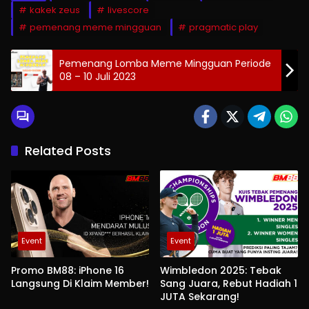
kakek zeus
livescore
pemenang meme mingguan
pragmatic play
Pemenang Lomba Meme Mingguan Periode
08 – 10 Juli 2023
Related Posts
Event
Event
Promo BM88: iPhone 16
Wimbledon 2025: Tebak
Langsung Di Klaim Member!
Sang Juara, Rebut Hadiah 1
JUTA Sekarang!