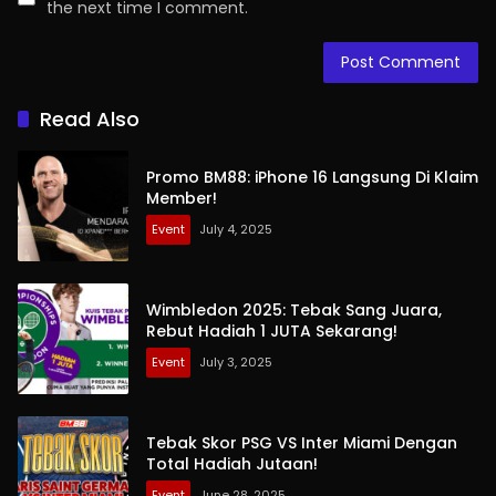
the next time I comment.
Read Also
Promo BM88: iPhone 16 Langsung Di Klaim
Member!
Event
July 4, 2025
Wimbledon 2025: Tebak Sang Juara,
Rebut Hadiah 1 JUTA Sekarang!
Event
July 3, 2025
Tebak Skor PSG VS Inter Miami Dengan
Total Hadiah Jutaan!
Event
June 28, 2025