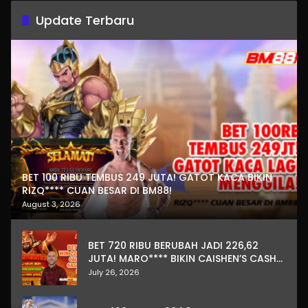
Update Terbaru
BET 100 RIBU TEMBUS 249 JUTA! GATOT KACA BIKIN
RIZQ**** CUAN BESAR DI BM88!
August 3, 2026
BET 720 RIBU BERUBAH JADI 226,62
JUTA! MARO**** BIKIN CAISHEN’S CASH
POTS PECAH!
July 26, 2026