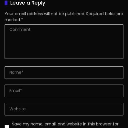
Leave a Reply
Your email address will not be published.
Required fields are
marked
*
Save my name, email, and website in this browser for