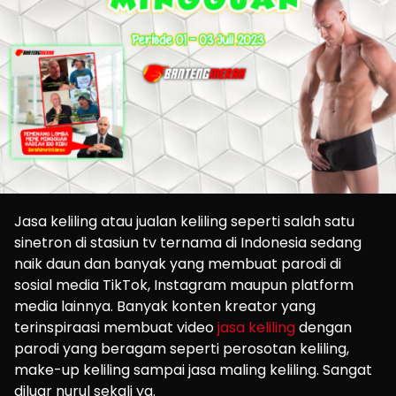
Jasa keliling atau jualan keliling seperti salah satu
sinetron di stasiun tv ternama di Indonesia sedang
naik daun dan banyak yang membuat parodi di
sosial media TikTok, Instagram maupun platform
media lainnya. Banyak konten kreator yang
terinspiraasi membuat video
jasa keliling
dengan
parodi yang beragam seperti perosotan keliling,
make-up keliling sampai jasa maling keliling. Sangat
diluar nurul sekali ya.