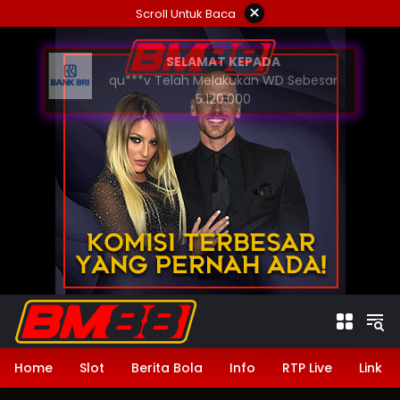
Skip
×
Scroll Untuk Baca
to
content
SELAMAT KEPADA
qu***v Telah Melakukan WD Sebesar
5.120.000
Home
Slot
Berita Bola
Info
RTP Live
Link A