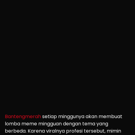
Bantengmerah
setiap minggunya akan membuat
lomba meme mingguan dengan tema yang
berbeda. Karena viralnya profesi tersebut, mimin